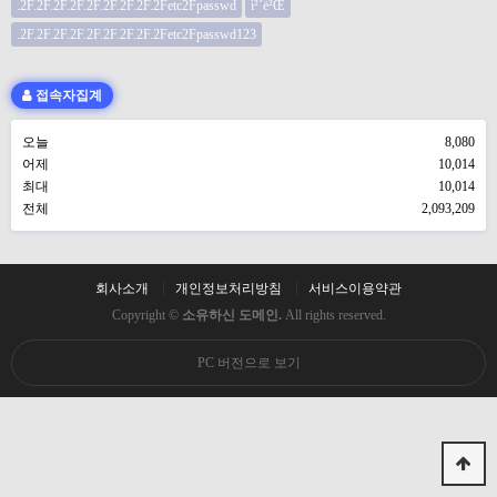
.2F.2F.2F.2F.2F.2F.2F.2F.2Fetc2Fpasswd
ì²´ë²Œ
.2F.2F.2F.2F.2F.2F.2F.2F.2Fetc2Fpasswd123
접속자집계
오늘
8,080
어제
10,014
최대
10,014
전체
2,093,209
회사소개
개인정보처리방침
서비스이용약관
Copyright ©
소유하신 도메인.
All rights reserved.
PC 버전으로 보기